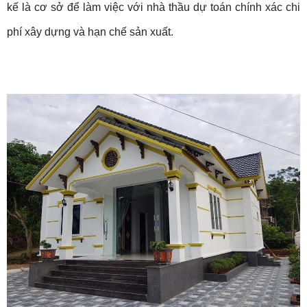
kế là cơ sở để làm việc với nhà thầu dự toán chính xác chi
phí xây dựng và hạn chế sản xuất.