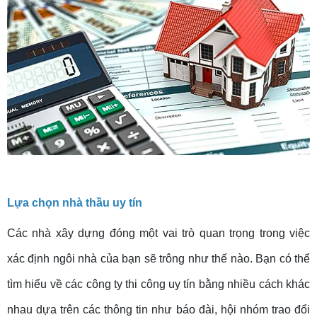
Lựa chọn nhà thầu uy tín
Các nhà xây dựng đóng một vai trò quan trọng trong việc
xác định ngôi nhà của bạn sẽ trông như thế nào. Bạn có thể
tìm hiểu về các công ty thi công uy tín bằng nhiều cách khác
nhau dựa trên các thông tin như báo đài, hội nhóm trao đổi