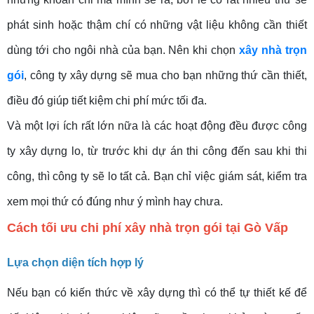
phát sinh hoặc thậm chí có những vật liệu không cần thiết
dùng tới cho ngôi nhà của bạn. Nên khi chọn
xây nhà trọn
gói
, công ty xây dựng sẽ mua cho bạn những thứ cần thiết,
điều đó giúp tiết kiệm chi phí mức tối đa.
Và một lợi ích rất lớn nữa là các hoạt động đều được công
ty xây dựng lo, từ trước khi dự án thi công đến sau khi thi
công, thì công ty sẽ lo tất cả. Bạn chỉ việc giám sát, kiểm tra
xem mọi thứ có đúng như ý mình hay chưa.
Cách tối ưu chi phí xây nhà trọn gói tại Gò Vấp
Lựa chọn diện tích hợp lý
Nếu bạn có kiến ​​thức về xây dựng thì có thể tự thiết kế để