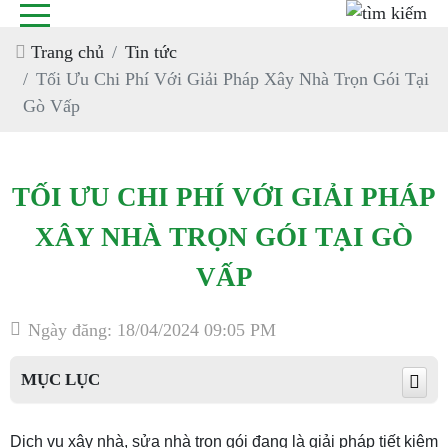
Trang chủ
Tin tức
Tối Ưu Chi Phí Với Giải Pháp Xây Nhà Trọn Gói Tại
Gò Vấp
TỐI ƯU CHI PHÍ VỚI GIẢI PHÁP
XÂY NHÀ TRỌN GÓI TẠI GÒ
VẤP
Ngày đăng: 18/04/2024 09:05 PM
MỤC LỤC
Dịch vụ xây nhà, sửa nhà trọn gói đang là giải pháp tiết kiệm