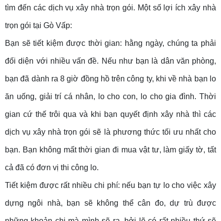
tìm đến các dịch vụ xây nhà trọn gói. Một số lợi ích xây nhà
trọn gói tại Gò Vấp:
Bạn sẽ tiết kiệm được thời gian: hằng ngày, chúng ta phải
đối diện với nhiều vấn đề. Nếu như bạn là dân văn phòng,
bạn đã dành ra 8 giờ đồng hồ trên công ty, khi về nhà bạn lo
ăn uống, giải trí cá nhân, lo cho con, lo cho gia đình. Thời
gian cứ thế trôi qua và khi bạn quyết định xây nhà thì các
dịch vụ xây nhà trọn gói sẽ là phương thức tối ưu nhất cho
bạn. Bạn không mất thời gian đi mua vật tư, làm giấy tờ, tất
cả đã có đơn vị thi công lo.
Tiết kiệm được rất nhiều chi phí: nếu bạn tự lo cho việc xây
dựng ngôi nhà, bạn sẽ không thể cân đo, dự trù được
những khoản chi mà mình sẽ ra, bởi lẽ có rất nhiều thứ sẽ