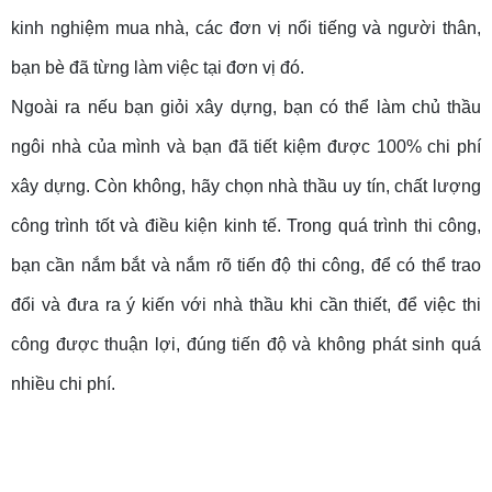
kinh nghiệm mua nhà, các đơn vị nổi tiếng và người thân,
bạn bè đã từng làm việc tại đơn vị đó.
Ngoài ra nếu bạn giỏi xây dựng, bạn có thể làm chủ thầu
ngôi nhà của mình và bạn đã tiết kiệm được 100% chi phí
xây dựng. Còn không, hãy chọn nhà thầu uy tín, chất lượng
công trình tốt và điều kiện kinh tế. Trong quá trình thi công,
bạn cần nắm bắt và nắm rõ tiến độ thi công, để có thể trao
đổi và đưa ra ý kiến ​​với nhà thầu khi cần thiết, để việc thi
công được thuận lợi, đúng tiến độ và không phát sinh quá
nhiều chi phí.