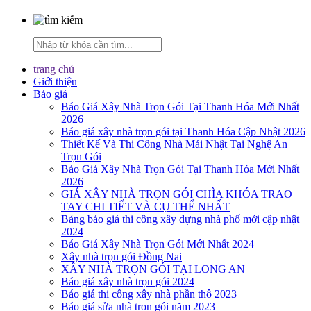
trang chủ
Giới thiệu
Báo giá
Báo Giá Xây Nhà Trọn Gói Tại Thanh Hóa Mới Nhất
2026
Báo giá xây nhà trọn gói tại Thanh Hóa Cập Nhật 2026
Thiết Kế Và Thi Công Nhà Mái Nhật Tại Nghệ An
Trọn Gói
Báo Giá Xây Nhà Trọn Gói Tại Thanh Hóa Mới Nhất
2026
GIÁ XÂY NHÀ TRỌN GÓI CHÌA KHÓA TRAO
TAY CHI TIẾT VÀ CỤ THỂ NHẤT
Bảng báo giá thi công xây dựng nhà phố mới cập nhật
2024
Báo Giá Xây Nhà Trọn Gói Mới Nhất 2024
Xây nhà trọn gói Đồng Nai
XÂY NHÀ TRỌN GÓI TẠI LONG AN
Báo giá xây nhà trọn gói 2024
Báo giá thi công xây nhà phần thô 2023
Báo giá sửa nhà trọn gói năm 2023