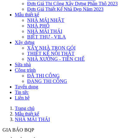
Đơn Giá Thi Công Xây Dựng Phần Thô 2023
Đơn Giá Thiết Kế Nhà Đẹp Năm 2023
Mẫu thiết kế
NHÀ MÁI NHẬT
NHÀ PHỐ
NHÀ MÁI THÁI
BIỆT THỰ - VILA
Xây dựng
XÂY NHÀ TRỌN GÓI
THIẾT KẾ NỘI THẤT
NHÀ XƯỞNG - TIỀN CHẾ
Sửa nhà
Công trình
ĐÃ THI CÔNG
ĐANG THI CÔNG
Tuyển dụng
Tin tức
Liên hệ
Trang chủ
Mẫu thiết kế
NHÀ MÁI THÁI
GIA BẢO BQP