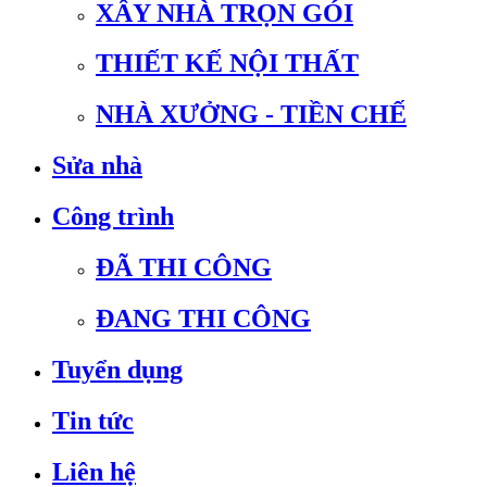
XÂY NHÀ TRỌN GÓI
THIẾT KẾ NỘI THẤT
NHÀ XƯỞNG - TIỀN CHẾ
Sửa nhà
Công trình
ĐÃ THI CÔNG
ĐANG THI CÔNG
Tuyển dụng
Tin tức
Liên hệ