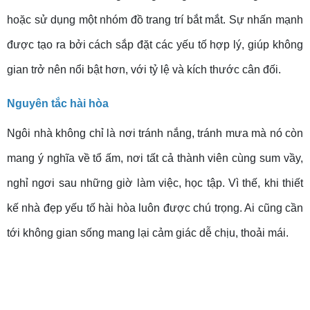
hoặc sử dụng một nhóm đồ trang trí bắt mắt. Sự nhấn mạnh
được tạo ra bởi cách sắp đặt các yếu tố hợp lý, giúp không
gian trở nên nổi bật hơn, với tỷ lệ và kích thước cân đối.
Nguyên tắc hài hòa
Ngôi nhà không chỉ là nơi tránh nắng, tránh mưa mà nó còn
mang ý nghĩa về tổ ấm, nơi tất cả thành viên cùng sum vầy,
nghỉ ngơi sau những giờ làm việc, học tập. Vì thế, khi thiết
kế nhà đẹp yếu tố hài hòa luôn được chú trọng. Ai cũng cần
tới không gian sống mang lại cảm giác dễ chịu, thoải mái.