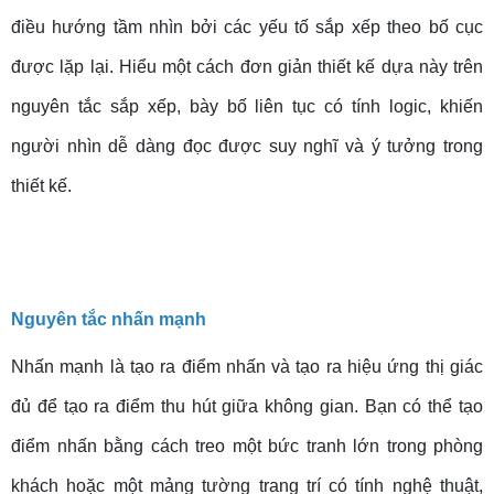
điều hướng tầm nhìn bởi các yếu tố sắp xếp theo bố cục
được lặp lại. Hiểu một cách đơn giản thiết kế dựa này trên
nguyên tắc sắp xếp, bày bố liên tục có tính logic, khiến
người nhìn dễ dàng đọc được suy nghĩ và ý tưởng trong
thiết kế.
Nguyên tắc nhấn mạnh
Nhấn mạnh là tạo ra điểm nhấn và tạo ra hiệu ứng thị giác
đủ để tạo ra điểm thu hút giữa không gian. Bạn có thể tạo
điểm nhấn bằng cách treo một bức tranh lớn trong phòng
khách hoặc một mảng tường trang trí có tính nghệ thuật,