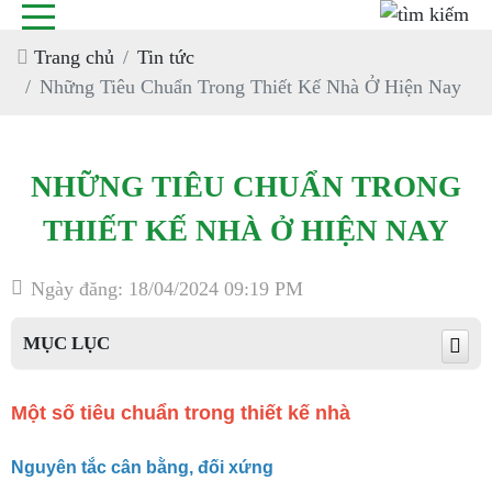
Trang chủ
Tin tức
Những Tiêu Chuẩn Trong Thiết Kế Nhà Ở Hiện Nay
NHỮNG TIÊU CHUẨN TRONG
THIẾT KẾ NHÀ Ở HIỆN NAY
Ngày đăng: 18/04/2024 09:19 PM
MỤC LỤC
Một số tiêu chuẩn trong thiết kế nhà
Nguyên tắc cân bằng, đối xứng