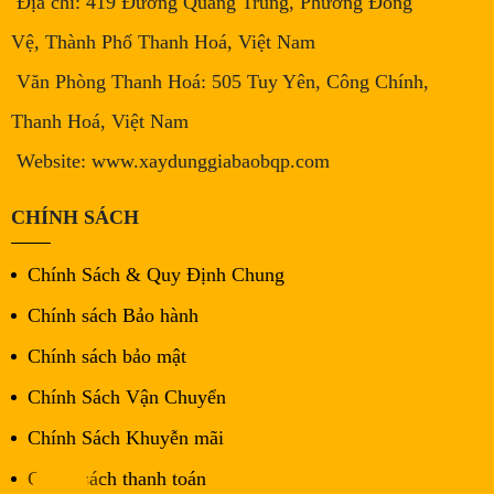
Địa chỉ: 419 Đường Quang Trung, Phường Đông
Vệ, Thành Phố Thanh Hoá, Việt Nam
Văn Phòng Thanh Hoá: 505 Tuy Yên, Công Chính,
Thanh Hoá, Việt Nam
Website: www.xaydunggiabaobqp.com
CHÍNH SÁCH
Chính Sách & Quy Định Chung
Chính sách Bảo hành
Chính sách bảo mật
Chính Sách Vận Chuyển
Chính Sách Khuyễn mãi
Chính sách thanh toán