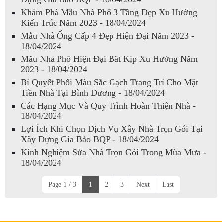
Khám Phá Mẫu Nhà Phố 3 Tầng Đẹp Xu Hướng
Kiến Trúc Năm 2023 - 18/04/2024
Mẫu Nhà Ống Cấp 4 Đẹp Hiện Đại Năm 2023 -
18/04/2024
Mẫu Nhà Phố Hiện Đại Bắt Kịp Xu Hướng Năm
2023 - 18/04/2024
Bí Quyết Phối Màu Sắc Gạch Trang Trí Cho Mặt
Tiền Nhà Tại Bình Dương - 18/04/2024
Các Hạng Mục Và Quy Trình Hoàn Thiện Nhà -
18/04/2024
Lợi Ích Khi Chọn Dịch Vụ Xây Nhà Trọn Gói Tại
Xây Dựng Gia Bảo BQP - 18/04/2024
Kinh Nghiệm Sửa Nhà Trọn Gói Trong Mùa Mưa -
18/04/2024
Page 1 / 3
1
2
3
Next
Last