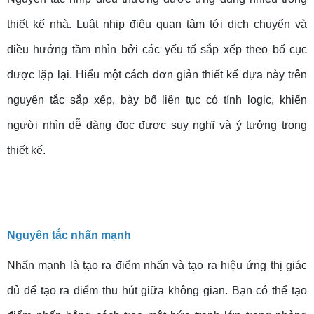
thiết kế nhà. Luật nhịp điệu quan tâm tới dịch chuyển và
điều hướng tầm nhìn bởi các yếu tố sắp xếp theo bố cục
được lặp lại. Hiểu một cách đơn giản thiết kế dựa này trên
nguyên tắc sắp xếp, bày bố liên tục có tính logic, khiến
người nhìn dễ dàng đọc được suy nghĩ và ý tưởng trong
thiết kế.
Nguyên tắc nhấn mạnh
Nhấn mạnh là tạo ra điểm nhấn và tạo ra hiệu ứng thị giác
đủ để tạo ra điểm thu hút giữa không gian. Bạn có thể tạo