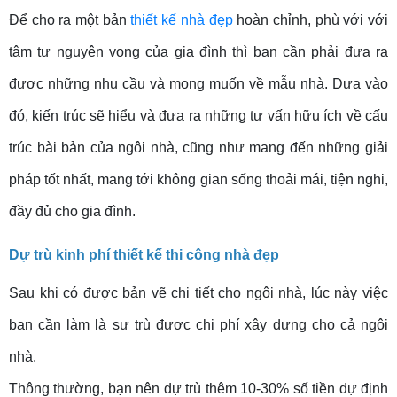
Để cho ra một bản
thiết kế nhà đẹp
hoàn chỉnh, phù với với
tâm tư nguyện vọng của gia đình thì bạn cần phải đưa ra
được những nhu cầu và mong muốn về mẫu nhà. Dựa vào
đó, kiến trúc sẽ hiểu và đưa ra những tư vấn hữu ích về cấu
trúc bài bản của ngôi nhà, cũng như mang đến những giải
pháp tốt nhất, mang tới không gian sống thoải mái, tiện nghi,
đầy đủ cho gia đình.
Dự trù kinh phí thiết kế thi công nhà đẹp
Sau khi có được bản vẽ chi tiết cho ngôi nhà, lúc này việc
bạn cần làm là sự trù được chi phí xây dựng cho cả ngôi
nhà.
Thông thường, bạn nên dự trù thêm 10-30% số tiền dự định