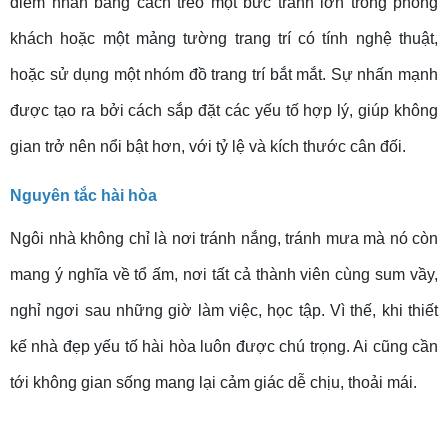
điểm nhấn bằng cách treo một bức tranh lớn trong phòng
khách hoặc một mảng tường trang trí có tính nghệ thuật,
hoặc sử dụng một nhóm đồ trang trí bắt mắt. Sự nhấn mạnh
được tạo ra bởi cách sắp đặt các yếu tố hợp lý, giúp không
gian trở nên nổi bật hơn, với tỷ lệ và kích thước cân đối.
Nguyên tắc hài hòa
Ngôi nhà không chỉ là nơi tránh nắng, tránh mưa mà nó còn
mang ý nghĩa về tổ ấm, nơi tất cả thành viên cùng sum vầy,
nghỉ ngơi sau những giờ làm việc, học tập. Vì thế, khi thiết
kế nhà đẹp yếu tố hài hòa luôn được chú trọng. Ai cũng cần
tới không gian sống mang lại cảm giác dễ chịu, thoải mái.